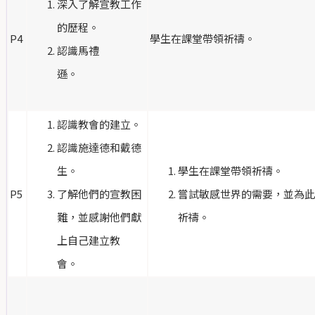
深入了解宣教工作
的歷程。
P4
學生在課堂帶領祈禱。
認識馬禮
遜。
認識教會的建立。
認識施達德和戴德
生。
學生在課堂帶領祈禱。
P5
了解他們的宣教困
嘗試敏感世界的需要，並為此
難，並感謝他們獻
祈禱。
上自己建立教
會。