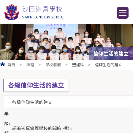
沙田崇真學校
SHATIN TSUNG TSIN SCHOOL
信仰生活的建立
首頁
>
課程
>
學校發展
>
聖經科
>
信仰生活的建立
各級信仰生活的建立
各級信仰生活的建立
年
級/
認識崇真會與學校的關係
禱告