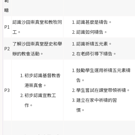
範
疇
認識沙田崇真堂和教牧同
認識甚麼是禱告。
P1
工。
認識如何禱告。
了解沙田崇真堂歷史和舉
認識祈禱五元素。
P2
辦的教會活動。
在老師引導下禱告。
鼓勵學生運用祈禱五元素禱
初步認識基督教香
告。
港崇真會。
P3
學生嘗試在課堂帶領祈禱。
初步認識宣教工
建立在家中祈禱的習
作。
慣