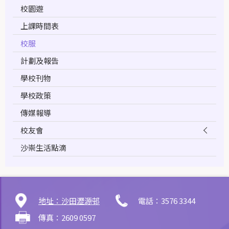
校園遊
上課時間表
校服
計劃及報告
學校刊物
學校政策
傳媒報導
校友會
沙崇生活點滴
地址：沙田瀝源邨
電話：3576 3344
傳真：2609 0597