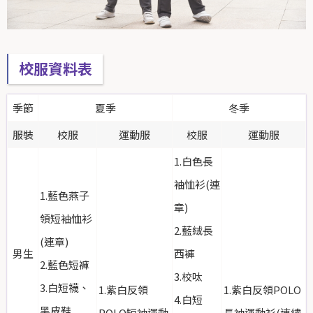
校服資料表
季節
夏季
冬季
服裝
校服
運動服
校服
運動服
1.白色長
袖恤衫(連
1.藍色燕子
章)
領短袖恤衫
2.藍絨長
(連章)
男生
西褲
2.藍色短褲
3.校呔
3.白短襪、
1.紫白反領
1.紫白反領POLO
4.白短
黑皮鞋
POLO短袖運動
長袖運動衫(連繡