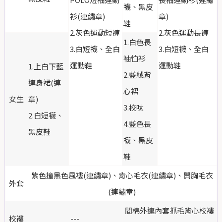
襪、黑皮
衫(連繡章)
章)
鞋
2.灰色運動短褲
2.灰色運動長褲
1.白色長
3.白短襪、全白
3.白短襪、全白
袖恤衫
運動鞋
運動鞋
1.上白下藍
2.藍絨背
連身裙(連
心裙
女生
章)
3.校呔
2.白短襪、
4.藍色長
黑皮鞋
襪、黑皮
鞋
紫色撞黑色風褸(連繡章)、背心毛衣(連繡章)、開胸毛衣
外套
(連繡章)
間棉外連內套抓毛背心校褸
校褸
---