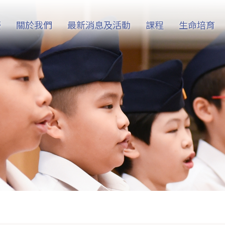
慶
關於我們
最新消息及活動
課程
生命培育