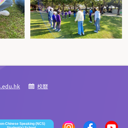
s.edu.hk
校曆
on-Chinese Speaking (NCS)
Student(s) School