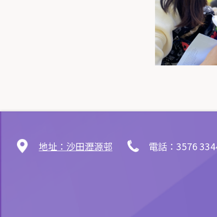
地址：沙田瀝源邨
電話：3576 334