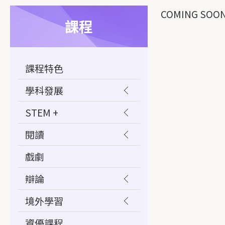
COMING SOON.
課程
課程特色
學科發展
STEM +
閱讀
戲劇
辯論
境外學習
資優課程