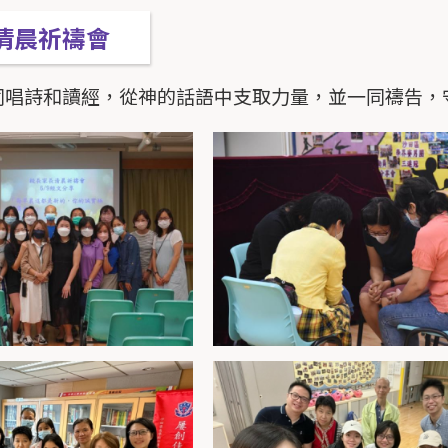
清晨祈禱會
同唱詩和讀經，從神的話語中支取力量，並一同禱告，