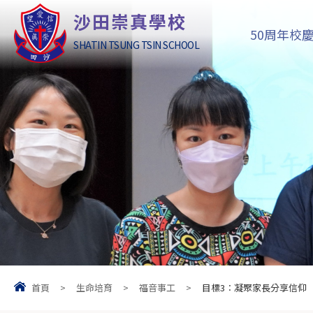
沙田崇真學校
50周年校
SHATIN TSUNG TSIN SCHOOL
首頁
>
生命培育
>
福音事工
>
目標3︰凝聚家長分享信仰