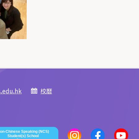
s.edu.hk
校曆
on-Chinese Speaking (NCS)
Student(s) School