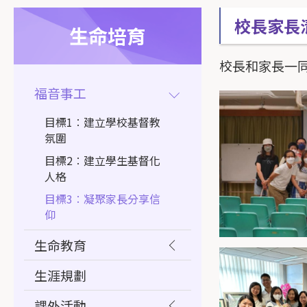
校長家長
生命培育
校長和家長一
福音事工
目標1︰建立學校基督教
氛圍
目標2︰建立學生基督化
人格
目標3︰凝聚家長分享信
仰
生命教育
生涯規劃
課外活動