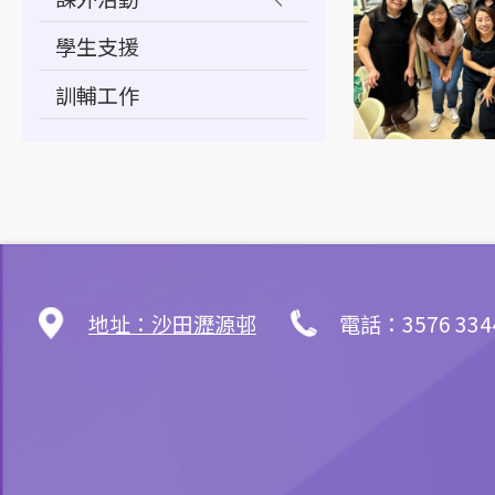
學生支援
訓輔工作
地址：沙田瀝源邨
電話：3576 334