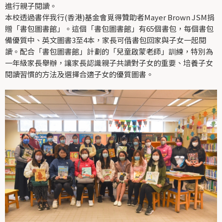
進行親子閱讀。
本校透過書伴我行(香港)基金會覓得贊助者Mayer Brown JSM捐
贈「書包圖書館」。這個「書包圖書館」有65個書包，每個書包
備優質中、英文圖書3至4本，家長可借書包回家與子女一起閱
讀。配合「書包圖書館」計劃的「兒童啟蒙老師」訓練，特別為
一年級家長舉辦，讓家長認識親子共讀對子女的重要、培養子女
閱讀習慣的方法及選擇合適子女的優質圖書。