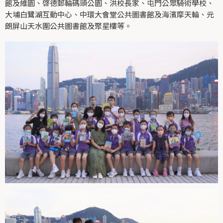
館及維園、啓德郵輪碼頭公園、洪校長家、屯門公眾騎術學校、
大埔白鷺湖互動中心、中環大會堂公共圖書館及海濱摩天輪、元
朗屏山天水圍公共圖書館及聚星樓等。