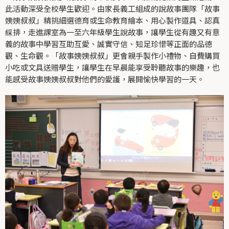
此活動深受全校學生歡迎。由家長義工組成的說故事團隊「故事
姨姨叔叔」精挑細選德育或生命教育繪本、用心製作道具、認真
綵排，走進課室為一至六年級學生說故事，讓學生從有趣又有意
義的故事中學習互助互愛、誠實守信、知足珍惜等正面的品德
觀、生命觀。「故事姨姨叔叔」更會親手製作小禮物、自費購買
小吃或文具送贈學生，讓學生在早晨能享受聆聽故事的樂趣，也
能感受故事姨姨叔叔對他們的愛護，展開愉快學習的一天。