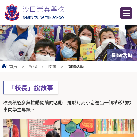
沙田崇真學校
SHATIN TSUNG TSIN SCHOOL
閱讀活動
首頁
>
課程
>
閱讀
>
閱讀活動
「校長」說故事
校長積極參與推動閱讀的活動，她於每周小息選出一個精彩的故
事向學生導讀。