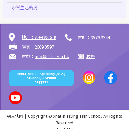
沙崇生活點滴
地址：沙田瀝源邨
電話：3576 3344
傳真：2609 0597
電郵：
info@stts.edu.hk
校曆
Non-Chinese Speaking (NCS)
Student(s) School
Support
網頁地圖
| Copyright © Shatin Tsung Tsin School. All Rights
Reserved.