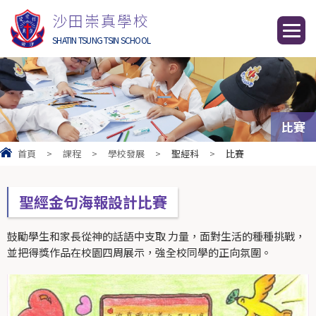
沙田崇真學校
SHATIN TSUNG TSIN SCHOOL
比賽
首頁
>
課程
>
學校發展
>
聖經科
>
比賽
聖經金句海報設計比賽
鼓勵學生和家長從神的話語中支取 力量，面對生活的種種挑戰，
並把得獎作品在校園四周展示，強全校同學的正向氛圍。