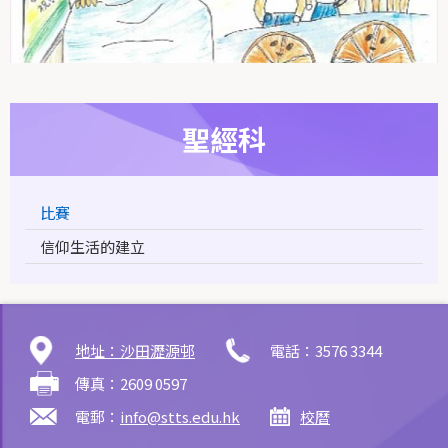
聖經科
比賽
信仰生活的建立
地址：沙田瀝源邨
電話：3576 3344
傳真：2609 0597
電郵：
info@stts.edu.hk
校曆