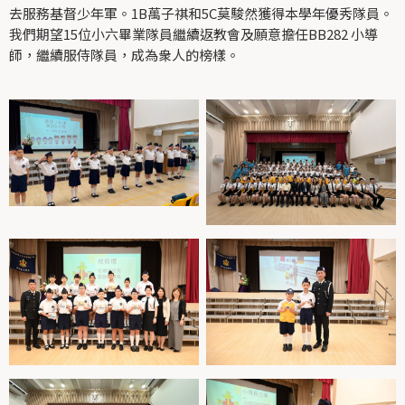
去服務基督少年軍。1B萬子祺和5C莫駿然獲得本學年優秀隊員。
我們期望15位小六畢業隊員繼續返教會及願意擔任BB282 小導
師，繼續服侍隊員，成為衆人的榜樣。