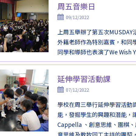
周五音樂日
09/12/2022
上周五舉辦了第五次MUSDA
外籍老師作為特別嘉賓，和同
同學和導師也表演了We Wish You 
延伸學習活動課
07/12/2022
學校在周三舉行延伸學習活動
能，發掘學生的興趣和潛能，
Cappella 、創意思維、
意思維及教牧同工主持的團契