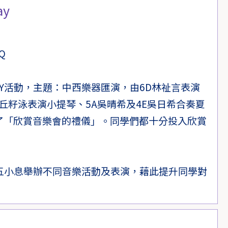
ay
LQ
AY活動，主題：中西樂器匯演，由6D林祉言表演
B丘籽泳表演小提琴、5A吳晴希及4E吳日希合奏夏
了「欣賞音樂會的禮儀」。同學們都十分投入欣賞
期五小息舉辦不同音樂活動及表演，藉此提升同學對