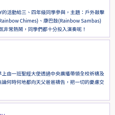
AY的活動給三、四年級同學參與，主題：戶外敲擊
ow Chimes)、康巴鼓(Rainbow Sambas)
。氣氛非常熱鬧，同學們都十分投入演奏呢！
早上由一班聖經大使透過中央廣播帶領全校祈禱及
無論何時何地都向天父爸爸禱告，把一切的憂慮交
ay