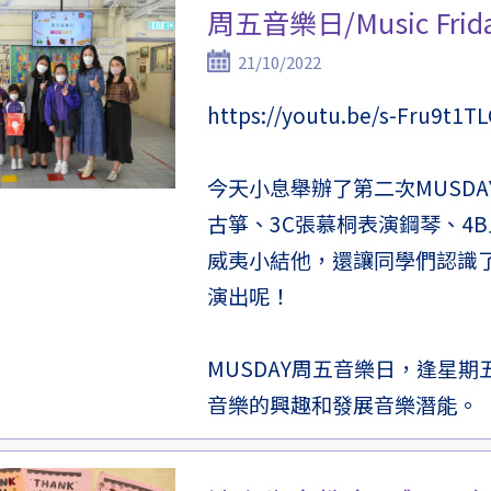
周五音樂日/Music Frid
21/10/2022
https://youtu.be/s-Fru9t1T
今天小息舉辦了第二次MUSD
古箏、3C張慕桐表演鋼琴、4
威夷小結他，還讓同學們認識
演出呢！
MUSDAY周五音樂日，逢星
音樂的興趣和發展音樂潛能。