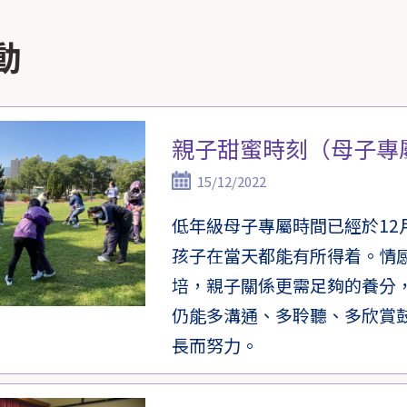
動
親子甜蜜時刻（母子專
15/12/2022
低年級母子專屬時間已經於12
孩子在當天都能有所得着。情
培，親子關係更需足夠的養分
仍能多溝通、多聆聽、多欣賞
長而努力。