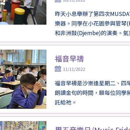
昨天小息舉辦了第四次MUSD
樂器。同學在小花園參與管琴(Rainb
和非洲鼓(Djembe)的演奏
福音早禱
11/11/2022
福音早禱是沙崇逢星期二、四
朗讀金句的時間，願每位同學
託給祂。
周五音樂日/Music Frid