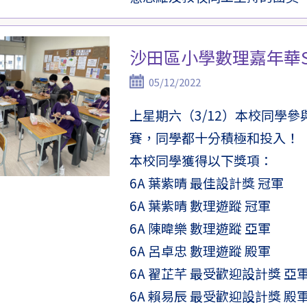
沙田區小學數理嘉年華S
05/12/2022
上星期六（3/12）本校同學參
賽，同學都十分積極和投入！
本校同學獲得以下獎項：
6A 葉紫晴 最佳設計獎 冠軍
6A 葉紫晴 數理遊蹤 冠軍
6A 陳暐樂 數理遊蹤 亞軍
6A 呂卓忠 數理遊蹤 殿軍
6A 翟芷芊 最受歡迎設計獎 亞
6A 賴易辰 最受歡迎設計獎 殿