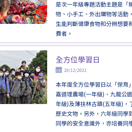
是次一年級專題活動主題是「
物、小手工、外出購物等活動
生能判斷健康食物和分辨想要
費者。
全方位學習日
20/12/2022
本年度全方位學習日以「保育
嘉道理農場(一年級)、九龍公園
年級)及薄扶林古蹟(五年級)
歷史文物。另外，六年級同學
同學的安全意識外，亦培養同