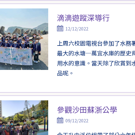
滴滴遊蹤深導行
12/12/2022
上周六校園電視台參加了水務
最大的水塘─萬宜水庫的歷史
用水的意識。當天除了欣賞到
品呢。
參觀沙田蘇浙公學
09/12/2022
今天升中派位組帶了部分六年