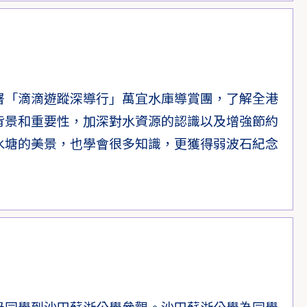
署「滴滴遊蹤深導行」萬宜水庫導賞團，了解全港
背景和重要性，加深對水資源的認識以及增強節約
水塘的美景，也學會很多知識，更獲得弱波石紀念
級同學到沙田蘇浙公學參觀。沙田蘇浙公學為同學