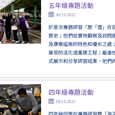
五年級專題活動
30/12/2022
於是次專題研習『歷「瀝」在
歷史；他們從實地觀察及訪問
及康樂設施的特色和優劣之處
屋邨的活化或重建工程；最後
式展示和分享研習成果，他們
四年級專題活動
29/12/2022
四年級同學在專題研習周「海洋