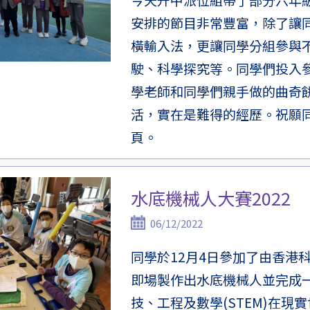
安排的節目非常豐富，除了讓
橫輸入法，更讓同學分組參與
駛、科學探究等。同學們投入
學老師和同學們親手做的曲奇
活，實在是難得的經歷。祝願
頁。
水底機械人大賽2022
06/12/2022
同學於12月4日參加了由香港
即場製作出水底機械人並完成
技、工程及數學(STEM)在